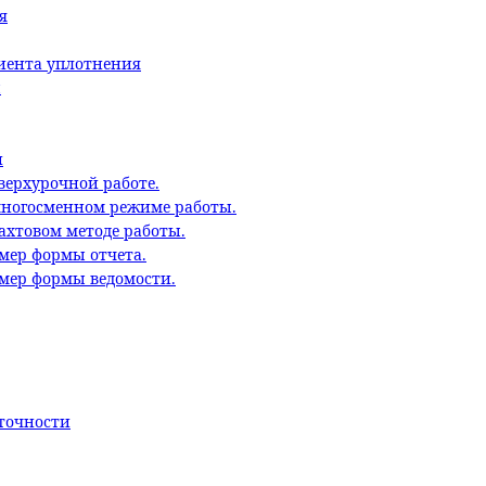
я
циента уплотнения
ы
и
верхурочной работе.
многосменном режиме работы.
ахтовом методе работы.
мер формы отчета.
имер формы ведомости.
точности