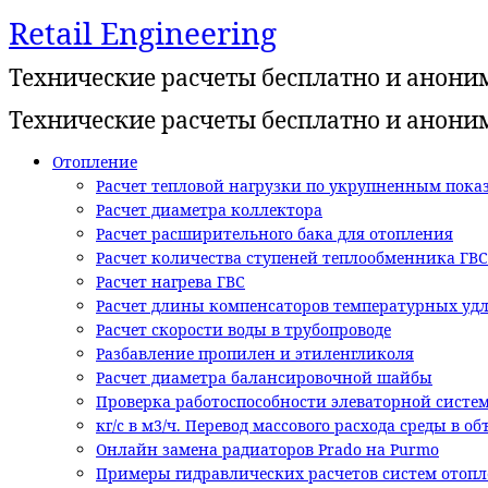
Retail Engineering
Перейти
к
Технические расчеты бесплатно и анони
содержимому
Технические расчеты бесплатно и анони
Отопление
Расчет тепловой нагрузки по укрупненным показ
Расчет диаметра коллектора
Расчет расширительного бака для отопления
Расчет количества ступеней теплообменника ГВС
Расчет нагрева ГВС
Расчет длины компенсаторов температурных уд
Расчет скорости воды в трубопроводе
Разбавление пропилен и этиленгликоля
Расчет диаметра балансировочной шайбы
Проверка работоспособности элеваторной систе
кг/с в м3/ч. Перевод массового расхода среды в о
Онлайн замена радиаторов Prado на Purmo
Примеры гидравлических расчетов систем отоп