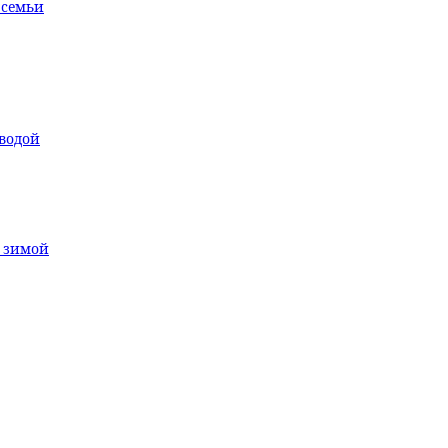
 семьи
водой
т зимой