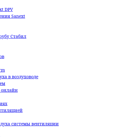
xt DPV
ения Sanext
трубу Стабил
ов
rm
уха в воздуховоде
ием
й онлайн
иях
ентиляцией
здуха системы вентиляции