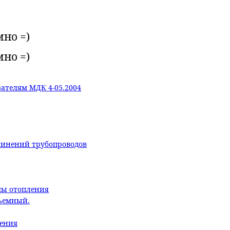
мно =)
мно =)
ателям МДК 4-05.2004
линений трубопроводов
мы отопления
бъемный.
ления