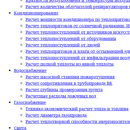
Кратности воздухообмена и температуры воздух
Расчет количества облучателей-рециркуляторов м
Кондиционирование
Расчет мощности кондиционера по теплоприток
Расчет теплопритоков от солнечной радиации. 
Расчет теплопоступлений от источников искусс
Расчет теплопоступлений от оборудования
Расчет теплопоступлений от людей
Расчет теплопритоков и влаги от остывающей ед
Расчет теплопоступлений от инфильтрации возд
Расчет полной теплоты из явной теплоты
Водоснабжение
Расчет насосной станции пожаротушения
Расчет сопротивления в трубопроводе ВК
Расчет глубины промерзания грунта
Расчетные расходы дождевых вод
Газоснабжение
Технико-экономический расчет тепла и топлива
Расчет диаметра газопровода
Расчет теплотворной способности энергоносител
Смета