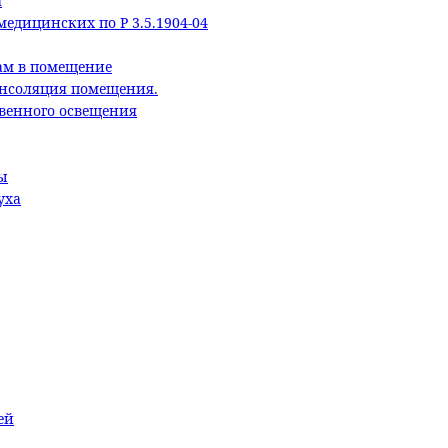
а
едицинских по Р 3.5.1904-04
ам в помещение
Инсоляция помещения.
твенного освещения
ы
уха
ей