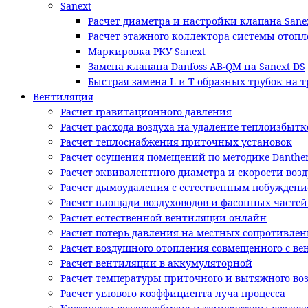
Sanext
Расчет диаметра и настройки клапана Sane
Расчет этажного коллектора системы отопл
Маркировка РКУ Sanext
Замена клапана Danfoss AB-QM на Sanext DS
Быстрая замена L и T-образных трубок на 
Вентиляция
Расчет гравитационного давления
Расчет расхода воздуха на удаление теплоизбытк
Расчет теплоснабжения приточных установок
Расчет осушения помещений по методике Danthe
Расчет эквивалентного диаметра и скорости возд
Расчет дымоудаления с естественным побужден
Расчет площади воздуховодов и фасонных часте
Расчет естественной вентиляции онлайн
Расчет потерь давления на местных сопротивлен
Расчет воздушного отопления совмещенного с в
Расчет вентиляции в аккумуляторной
Расчет температуры приточного и вытяжного во
Расчет углового коэффициента луча процесса