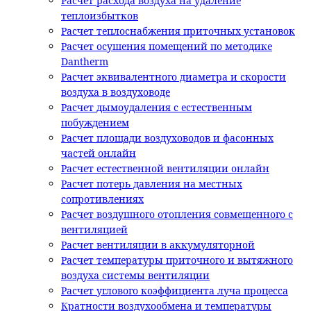
Расчет расхода воздуха на удаление
теплоизбытков
Расчет теплоснабжения приточных установок
Расчет осушения помещений по методике
Dantherm
Расчет эквивалентного диаметра и скорости
воздуха в воздуховоде
Расчет дымоудаления с естественным
побуждением
Расчет площади воздуховодов и фасонных
частей онлайн
Расчет естественной вентиляции онлайн
Расчет потерь давления на местных
сопротивлениях
Расчет воздушного отопления совмещенного с
вентиляцией
Расчет вентиляции в аккумуляторной
Расчет температуры приточного и вытяжного
воздуха системы вентиляции
Расчет углового коэффициента луча процесса
Кратности воздухообмена и температуры