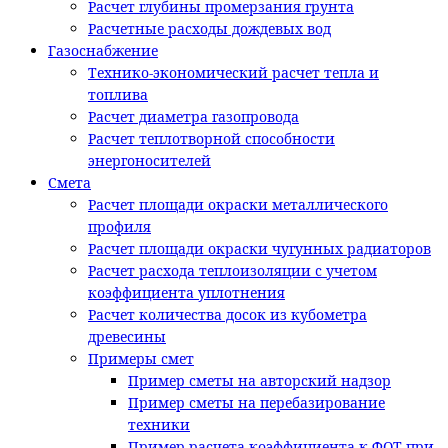
Расчет глубины промерзания грунта
Расчетные расходы дождевых вод
Газоснабжение
Технико-экономический расчет тепла и
топлива
Расчет диаметра газопровода
Расчет теплотворной способности
энергоносителей
Смета
Расчет площади окраски металлического
профиля
Расчет площади окраски чугунных радиаторов
Расчет расхода теплоизоляции с учетом
коэффициента уплотнения
Расчет количества досок из кубометра
древесины
Примеры смет
Пример сметы на авторский надзор
Пример сметы на перебазирование
техники
Пример расчета коэффициента к ФОТ при