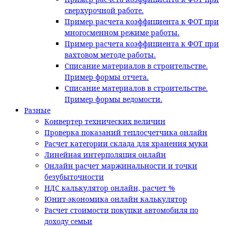
сверхурочной работе.
Пример расчета коэффициента к ФОТ при
многосменном режиме работы.
Пример расчета коэффициента к ФОТ при
вахтовом методе работы.
Списание материалов в строительстве.
Пример формы отчета.
Списание материалов в строительстве.
Пример формы ведомости.
Разные
Конвертер технических величин
Проверка показаний теплосчетчика онлайн
Расчет категории склада для хранения муки
Линейная интерполяция онлайн
Онлайн расчет маржинальности и точки
безубыточности
НДС калькулятор онлайн, расчет %
Юнит-экономика онлайн калькулятор
Расчет стоимости покупки автомобиля по
доходу семьи