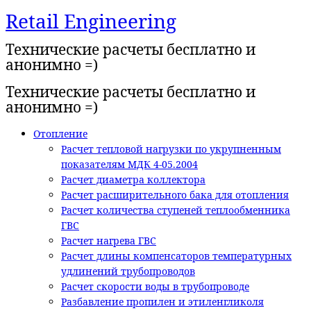
Retail Engineering
Перейти
к
Технические расчеты бесплатно и
содержимому
анонимно =)
Технические расчеты бесплатно и
анонимно =)
Отопление
Расчет тепловой нагрузки по укрупненным
показателям МДК 4-05.2004
Расчет диаметра коллектора
Расчет расширительного бака для отопления
Расчет количества ступеней теплообменника
ГВС
Расчет нагрева ГВС
Расчет длины компенсаторов температурных
удлинений трубопроводов
Расчет скорости воды в трубопроводе
Разбавление пропилен и этиленгликоля