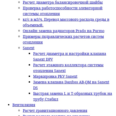
Расчет диаметра балансировочной шайбы
Проверка работоспособности элеваторной
системы отопления
кг/с в м3/ч. Перевод массового расхода среды в
объемный.
Онлайн замена радиаторов Prado на Purmo
Примеры гидравлических расчетов систем
отопления
Sanext
Расчет диаметра и настройки клапана
Sanext DPV
Расчет этажного коллектора системы
отопления Sanext
Маркировка РКУ Sanext
Замена клапана Danfoss AB-QM на Sanext
DS
Быстрая замена L и T-образных трубок на
трубу Стабил
Вентиляция
Расчет гравитационного давления