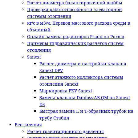
Расчет диаметра балансировочной шайбы
Проверка работоспособности элеваторной
системы отопления
кг/с в м3/ч. Перевод массового расхода среды в
объемный.
Онлайн замена радиаторов Prado на Purmo
Примеры гидравлических расчетов систем
отопления
Sanext
Расчет диаметра и настройки клапана
Sanext DPV
Расчет этажного коллектора системы
отопления Sanext
Маркировка РКУ Sanext
Замена клапана Danfoss AB-QM на Sanext
DS
Быстрая замена L и T-образных трубок на
трубу Стабил
Вентиляция
Расчет гравитационного давления