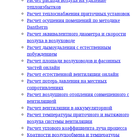
Расчет расхода воздуха на удаление
теплоизбытков
Расчет теплоснабжения приточных установок
Расчет осушения помещений по методике
Dantherm
Расчет эквивалентного диаметра и скорости
воздуха в воздуховоде
Расчет дымоудаления с естественным
побуждением
Расчет площади воздуховодов и фасонных
частей онлайн
Расчет естественной вентиляции онлайн
Расчет потерь давления на местных
сопротивлениях
Расчет воздушного отопления совмещенного с
вентиляцией
Расчет вентиляции в аккумуляторной
Расчет температуры приточного и вытяжного
воздуха системы вентиляции
Расчет углового коэффициента луча процесса
Кратности воздухообмена и температуры