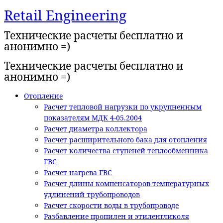
Retail Engineering
Перейти
к
Технические расчеты бесплатно и
содержимому
анонимно =)
Технические расчеты бесплатно и
анонимно =)
Отопление
Расчет тепловой нагрузки по укрупненным
показателям МДК 4-05.2004
Расчет диаметра коллектора
Расчет расширительного бака для отопления
Расчет количества ступеней теплообменника
ГВС
Расчет нагрева ГВС
Расчет длины компенсаторов температурных
удлинений трубопроводов
Расчет скорости воды в трубопроводе
Разбавление пропилен и этиленгликоля