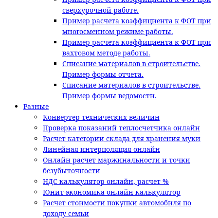
сверхурочной работе.
Пример расчета коэффициента к ФОТ при
многосменном режиме работы.
Пример расчета коэффициента к ФОТ при
вахтовом методе работы.
Списание материалов в строительстве.
Пример формы отчета.
Списание материалов в строительстве.
Пример формы ведомости.
Разные
Конвертер технических величин
Проверка показаний теплосчетчика онлайн
Расчет категории склада для хранения муки
Линейная интерполяция онлайн
Онлайн расчет маржинальности и точки
безубыточности
НДС калькулятор онлайн, расчет %
Юнит-экономика онлайн калькулятор
Расчет стоимости покупки автомобиля по
доходу семьи