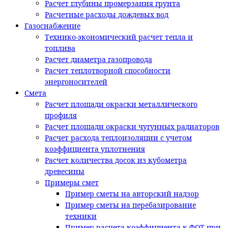
Расчет глубины промерзания грунта
Расчетные расходы дождевых вод
Газоснабжение
Технико-экономический расчет тепла и
топлива
Расчет диаметра газопровода
Расчет теплотворной способности
энергоносителей
Смета
Расчет площади окраски металлического
профиля
Расчет площади окраски чугунных радиаторов
Расчет расхода теплоизоляции с учетом
коэффициента уплотнения
Расчет количества досок из кубометра
древесины
Примеры смет
Пример сметы на авторский надзор
Пример сметы на перебазирование
техники
Пример расчета коэффициента к ФОТ при