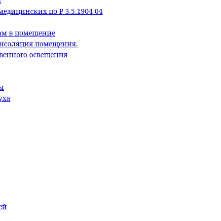
а
едицинских по Р 3.5.1904-04
ам в помещение
Инсоляция помещения.
твенного освещения
ы
уха
ей