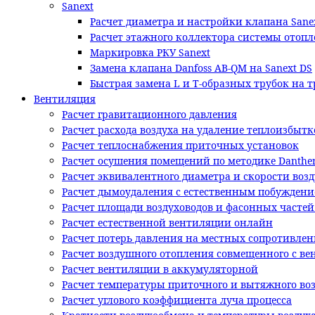
Sanext
Расчет диаметра и настройки клапана Sane
Расчет этажного коллектора системы отопл
Маркировка РКУ Sanext
Замена клапана Danfoss AB-QM на Sanext DS
Быстрая замена L и T-образных трубок на 
Вентиляция
Расчет гравитационного давления
Расчет расхода воздуха на удаление теплоизбытк
Расчет теплоснабжения приточных установок
Расчет осушения помещений по методике Danthe
Расчет эквивалентного диаметра и скорости возд
Расчет дымоудаления с естественным побужден
Расчет площади воздуховодов и фасонных часте
Расчет естественной вентиляции онлайн
Расчет потерь давления на местных сопротивлен
Расчет воздушного отопления совмещенного с в
Расчет вентиляции в аккумуляторной
Расчет температуры приточного и вытяжного во
Расчет углового коэффициента луча процесса