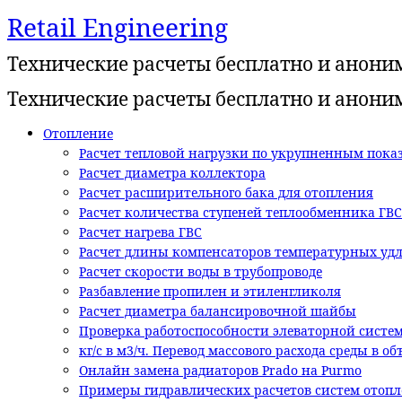
Retail Engineering
Перейти
к
Технические расчеты бесплатно и анони
содержимому
Технические расчеты бесплатно и анони
Отопление
Расчет тепловой нагрузки по укрупненным показ
Расчет диаметра коллектора
Расчет расширительного бака для отопления
Расчет количества ступеней теплообменника ГВС
Расчет нагрева ГВС
Расчет длины компенсаторов температурных уд
Расчет скорости воды в трубопроводе
Разбавление пропилен и этиленгликоля
Расчет диаметра балансировочной шайбы
Проверка работоспособности элеваторной систе
кг/с в м3/ч. Перевод массового расхода среды в о
Онлайн замена радиаторов Prado на Purmo
Примеры гидравлических расчетов систем отоп