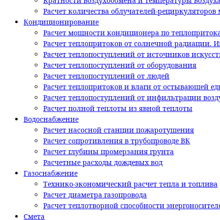
Кратности воздухообмена и температуры воздух
Расчет количества облучателей-рециркуляторов м
Кондиционирование
Расчет мощности кондиционера по теплоприток
Расчет теплопритоков от солнечной радиации. 
Расчет теплопоступлений от источников искусс
Расчет теплопоступлений от оборудования
Расчет теплопоступлений от людей
Расчет теплопритоков и влаги от остывающей ед
Расчет теплопоступлений от инфильтрации возд
Расчет полной теплоты из явной теплоты
Водоснабжение
Расчет насосной станции пожаротушения
Расчет сопротивления в трубопроводе ВК
Расчет глубины промерзания грунта
Расчетные расходы дождевых вод
Газоснабжение
Технико-экономический расчет тепла и топлива
Расчет диаметра газопровода
Расчет теплотворной способности энергоносител
Смета