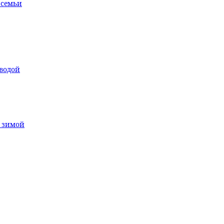
 семьи
водой
т зимой