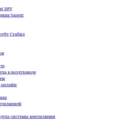
xt DPV
ения Sanext
трубу Стабил
ов
rm
уха в воздуховоде
ием
й онлайн
иях
ентиляцией
здуха системы вентиляции