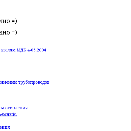
мно =)
мно =)
ателям МДК 4-05.2004
линений трубопроводов
мы отопления
бъемный.
ления