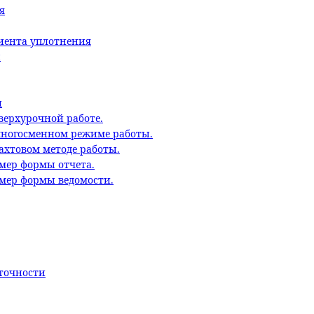
я
циента уплотнения
ы
и
верхурочной работе.
многосменном режиме работы.
ахтовом методе работы.
мер формы отчета.
имер формы ведомости.
точности