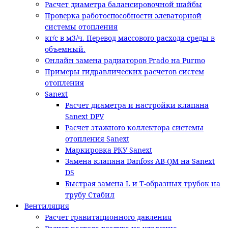
Расчет диаметра балансировочной шайбы
Проверка работоспособности элеваторной
системы отопления
кг/с в м3/ч. Перевод массового расхода среды в
объемный.
Онлайн замена радиаторов Prado на Purmo
Примеры гидравлических расчетов систем
отопления
Sanext
Расчет диаметра и настройки клапана
Sanext DPV
Расчет этажного коллектора системы
отопления Sanext
Маркировка РКУ Sanext
Замена клапана Danfoss AB-QM на Sanext
DS
Быстрая замена L и T-образных трубок на
трубу Стабил
Вентиляция
Расчет гравитационного давления