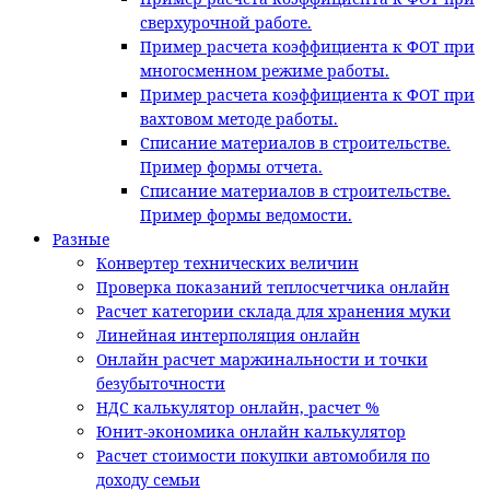
сверхурочной работе.
Пример расчета коэффициента к ФОТ при
многосменном режиме работы.
Пример расчета коэффициента к ФОТ при
вахтовом методе работы.
Списание материалов в строительстве.
Пример формы отчета.
Списание материалов в строительстве.
Пример формы ведомости.
Разные
Конвертер технических величин
Проверка показаний теплосчетчика онлайн
Расчет категории склада для хранения муки
Линейная интерполяция онлайн
Онлайн расчет маржинальности и точки
безубыточности
НДС калькулятор онлайн, расчет %
Юнит-экономика онлайн калькулятор
Расчет стоимости покупки автомобиля по
доходу семьи