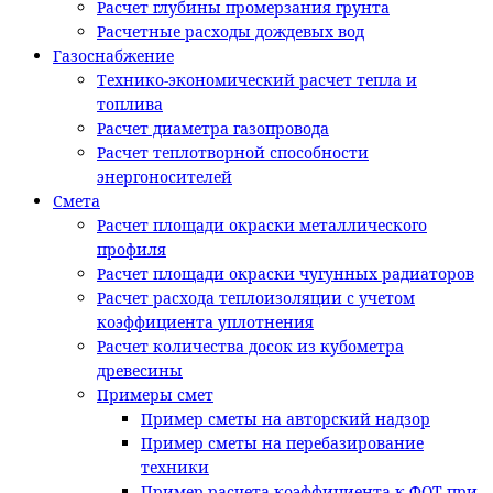
Расчет глубины промерзания грунта
Расчетные расходы дождевых вод
Газоснабжение
Технико-экономический расчет тепла и
топлива
Расчет диаметра газопровода
Расчет теплотворной способности
энергоносителей
Смета
Расчет площади окраски металлического
профиля
Расчет площади окраски чугунных радиаторов
Расчет расхода теплоизоляции с учетом
коэффициента уплотнения
Расчет количества досок из кубометра
древесины
Примеры смет
Пример сметы на авторский надзор
Пример сметы на перебазирование
техники
Пример расчета коэффициента к ФОТ при