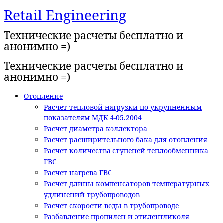
Retail Engineering
Перейти
к
Технические расчеты бесплатно и
содержимому
анонимно =)
Технические расчеты бесплатно и
анонимно =)
Отопление
Расчет тепловой нагрузки по укрупненным
показателям МДК 4-05.2004
Расчет диаметра коллектора
Расчет расширительного бака для отопления
Расчет количества ступеней теплообменника
ГВС
Расчет нагрева ГВС
Расчет длины компенсаторов температурных
удлинений трубопроводов
Расчет скорости воды в трубопроводе
Разбавление пропилен и этиленгликоля