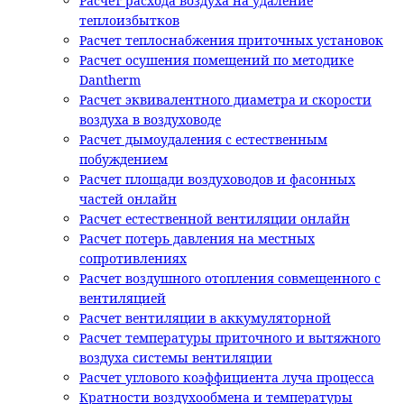
Расчет расхода воздуха на удаление
теплоизбытков
Расчет теплоснабжения приточных установок
Расчет осушения помещений по методике
Dantherm
Расчет эквивалентного диаметра и скорости
воздуха в воздуховоде
Расчет дымоудаления с естественным
побуждением
Расчет площади воздуховодов и фасонных
частей онлайн
Расчет естественной вентиляции онлайн
Расчет потерь давления на местных
сопротивлениях
Расчет воздушного отопления совмещенного с
вентиляцией
Расчет вентиляции в аккумуляторной
Расчет температуры приточного и вытяжного
воздуха системы вентиляции
Расчет углового коэффициента луча процесса
Кратности воздухообмена и температуры