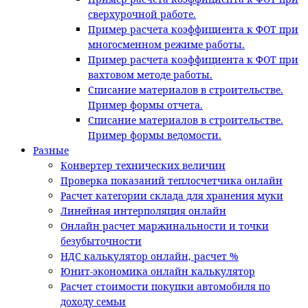
сверхурочной работе.
Пример расчета коэффициента к ФОТ при
многосменном режиме работы.
Пример расчета коэффициента к ФОТ при
вахтовом методе работы.
Списание материалов в строительстве.
Пример формы отчета.
Списание материалов в строительстве.
Пример формы ведомости.
Разные
Конвертер технических величин
Проверка показаний теплосчетчика онлайн
Расчет категории склада для хранения муки
Линейная интерполяция онлайн
Онлайн расчет маржинальности и точки
безубыточности
НДС калькулятор онлайн, расчет %
Юнит-экономика онлайн калькулятор
Расчет стоимости покупки автомобиля по
доходу семьи