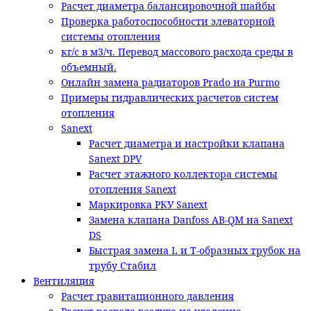
Расчет диаметра балансировочной шайбы
Проверка работоспособности элеваторной
системы отопления
кг/с в м3/ч. Перевод массового расхода среды в
объемный.
Онлайн замена радиаторов Prado на Purmo
Примеры гидравлических расчетов систем
отопления
Sanext
Расчет диаметра и настройки клапана
Sanext DPV
Расчет этажного коллектора системы
отопления Sanext
Маркировка РКУ Sanext
Замена клапана Danfoss AB-QM на Sanext
DS
Быстрая замена L и T-образных трубок на
трубу Стабил
Вентиляция
Расчет гравитационного давления