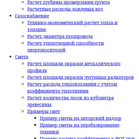
Расчет глубины промерзания грунта
Расчетные расходы дождевых вод
Газоснабжение
Технико-экономический расчет тепла и
топлива
Расчет диаметра газопровода
Расчет теплотворной способности
энергоносителей
Смета
Расчет площади окраски металлического
профиля
Расчет площади окраски чугунных радиаторов
Расчет расхода теплоизоляции с учетом
коэффициента уплотнения
Расчет количества досок из кубометра
древесины
Примеры смет
Пример сметы на авторский надзор
Пример сметы на перебазирование
техники
Пример расчета коэффициента к ФОТ при