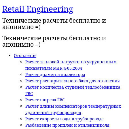
Retail Engineering
Перейти
к
Технические расчеты бесплатно и
содержимому
анонимно =)
Технические расчеты бесплатно и
анонимно =)
Отопление
Расчет тепловой нагрузки по укрупненным
показателям МДК 4-05.2004
Расчет диаметра коллектора
Расчет расширительного бака для отопления
Расчет количества ступеней теплообменника
ГВС
Расчет нагрева ГВС
Расчет длины компенсаторов температурных
удлинений трубопроводов
Расчет скорости воды в трубопроводе
Разбавление пропилен и этиленгликоля