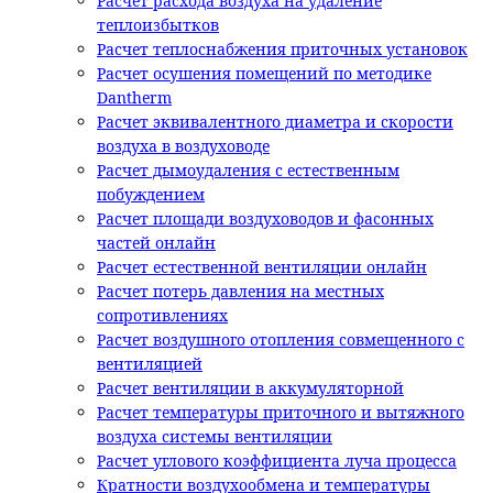
Расчет расхода воздуха на удаление
теплоизбытков
Расчет теплоснабжения приточных установок
Расчет осушения помещений по методике
Dantherm
Расчет эквивалентного диаметра и скорости
воздуха в воздуховоде
Расчет дымоудаления с естественным
побуждением
Расчет площади воздуховодов и фасонных
частей онлайн
Расчет естественной вентиляции онлайн
Расчет потерь давления на местных
сопротивлениях
Расчет воздушного отопления совмещенного с
вентиляцией
Расчет вентиляции в аккумуляторной
Расчет температуры приточного и вытяжного
воздуха системы вентиляции
Расчет углового коэффициента луча процесса
Кратности воздухообмена и температуры