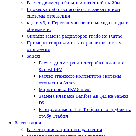
Расчет диаметра балансировочной шайбы
Проверка работоспособности элеваторной
системы отопления
кг/с в м3/ч. Перевод массового расхода среды в
объемный.
Онлайн замена радиаторов Prado на Purmo
Примеры гидравлических расчетов систем
отопления
Sanext
Расчет диаметра и настройки клапана
Sanext DPV
Расчет этажного коллектора системы
отопления Sanext
Маркировка РКУ Sanext
Замена клапана Danfoss AB-QM на Sanext
DS
Быстрая замена L и T-образных трубок на
трубу Стабил
Вентиляция
Расчет гравитационного давления