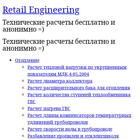
Retail Engineering
Перейти
к
Технические расчеты бесплатно и
содержимому
анонимно =)
Технические расчеты бесплатно и
анонимно =)
Отопление
Расчет тепловой нагрузки по укрупненным
показателям МДК 4-05.2004
Расчет диаметра коллектора
Расчет расширительного бака для отопления
Расчет количества ступеней теплообменника
ГВС
Расчет нагрева ГВС
Расчет длины компенсаторов температурных
удлинений трубопроводов
Расчет скорости воды в трубопроводе
Разбавление пропилен и этиленгликоля