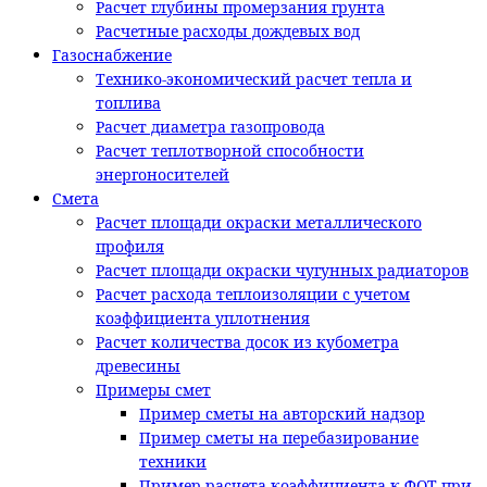
Расчет глубины промерзания грунта
Расчетные расходы дождевых вод
Газоснабжение
Технико-экономический расчет тепла и
топлива
Расчет диаметра газопровода
Расчет теплотворной способности
энергоносителей
Смета
Расчет площади окраски металлического
профиля
Расчет площади окраски чугунных радиаторов
Расчет расхода теплоизоляции с учетом
коэффициента уплотнения
Расчет количества досок из кубометра
древесины
Примеры смет
Пример сметы на авторский надзор
Пример сметы на перебазирование
техники
Пример расчета коэффициента к ФОТ при