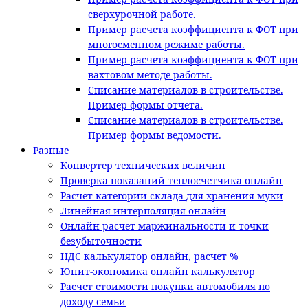
сверхурочной работе.
Пример расчета коэффициента к ФОТ при
многосменном режиме работы.
Пример расчета коэффициента к ФОТ при
вахтовом методе работы.
Списание материалов в строительстве.
Пример формы отчета.
Списание материалов в строительстве.
Пример формы ведомости.
Разные
Конвертер технических величин
Проверка показаний теплосчетчика онлайн
Расчет категории склада для хранения муки
Линейная интерполяция онлайн
Онлайн расчет маржинальности и точки
безубыточности
НДС калькулятор онлайн, расчет %
Юнит-экономика онлайн калькулятор
Расчет стоимости покупки автомобиля по
доходу семьи