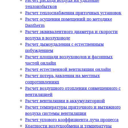
Расчет расхода воздуха на удаление
теплоизбытков
Расчет теплоснабжения приточных установок
Расчет осушения помещений по методике
Dantherm
Расчет эквивалентного диаметра и скорости
воздуха в воздуховоде
Расчет дымоудаления с естественным
побуждением
Расчет площади воздуховодов и фасонных
частей онлайн
Расчет естественной вентиляции онлайн
Расчет потерь давления на местных
сопротивлениях
Расчет воздушного отопления совмещенного с
вентиляцией
Расчет вентиляции в аккумуляторной
Расчет температуры приточного и вытяжного
воздуха системы вентиляции
Расчет углового коэффициента луча процесса
Кратности воздухообмена и температуры