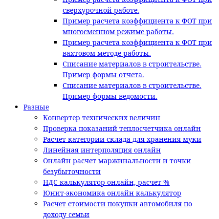
сверхурочной работе.
Пример расчета коэффициента к ФОТ при
многосменном режиме работы.
Пример расчета коэффициента к ФОТ при
вахтовом методе работы.
Списание материалов в строительстве.
Пример формы отчета.
Списание материалов в строительстве.
Пример формы ведомости.
Разные
Конвертер технических величин
Проверка показаний теплосчетчика онлайн
Расчет категории склада для хранения муки
Линейная интерполяция онлайн
Онлайн расчет маржинальности и точки
безубыточности
НДС калькулятор онлайн, расчет %
Юнит-экономика онлайн калькулятор
Расчет стоимости покупки автомобиля по
доходу семьи