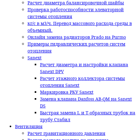
Расчет диаметра балансировочной шайбы
Проверка работоспособности элеваторной
системы отопления
кг/с в м3/ч. Перевод массового расхода среды в
объемный.
Онлайн замена радиаторов Prado на Purmo
Примеры гидравлических расчетов систем
отопления
Sanext
Расчет диаметра и настройки клапана
Sanext DPV
Расчет этажного коллектора системы
отопления Sanext
Маркировка РКУ Sanext
Замена клапана Danfoss AB-QM на Sanext
DS
Быстрая замена L и T-образных трубок на
трубу Стабил
Вентиляция
Расчет гравитационного давления