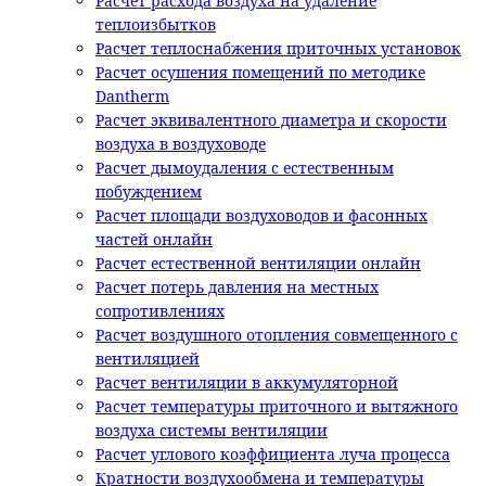
Расчет расхода воздуха на удаление
теплоизбытков
Расчет теплоснабжения приточных установок
Расчет осушения помещений по методике
Dantherm
Расчет эквивалентного диаметра и скорости
воздуха в воздуховоде
Расчет дымоудаления с естественным
побуждением
Расчет площади воздуховодов и фасонных
частей онлайн
Расчет естественной вентиляции онлайн
Расчет потерь давления на местных
сопротивлениях
Расчет воздушного отопления совмещенного с
вентиляцией
Расчет вентиляции в аккумуляторной
Расчет температуры приточного и вытяжного
воздуха системы вентиляции
Расчет углового коэффициента луча процесса
Кратности воздухообмена и температуры