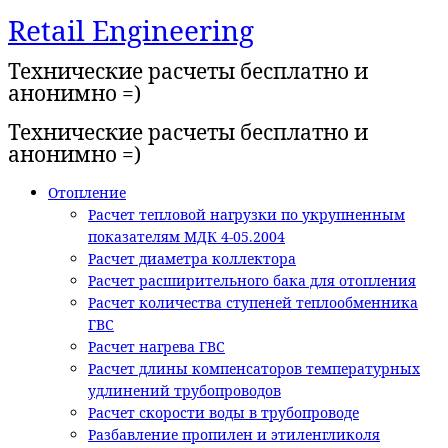
Retail Engineering
Перейти
к
Технические расчеты бесплатно и
содержимому
анонимно =)
Технические расчеты бесплатно и
анонимно =)
Отопление
Расчет тепловой нагрузки по укрупненным
показателям МДК 4-05.2004
Расчет диаметра коллектора
Расчет расширительного бака для отопления
Расчет количества ступеней теплообменника
ГВС
Расчет нагрева ГВС
Расчет длины компенсаторов температурных
удлинений трубопроводов
Расчет скорости воды в трубопроводе
Разбавление пропилен и этиленгликоля