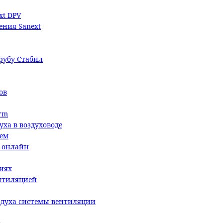
xt DPV
ения Sanext
трубу Стабил
ов
rm
уха в воздуховоде
ием
й онлайн
иях
ентиляцией
здуха системы вентиляции