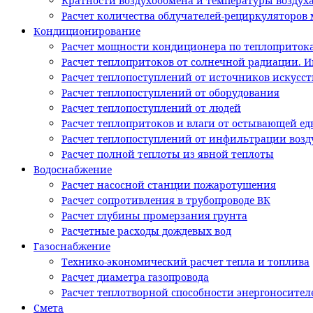
Кратности воздухообмена и температуры воздух
Расчет количества облучателей-рециркуляторов м
Кондиционирование
Расчет мощности кондиционера по теплоприток
Расчет теплопритоков от солнечной радиации. 
Расчет теплопоступлений от источников искусс
Расчет теплопоступлений от оборудования
Расчет теплопоступлений от людей
Расчет теплопритоков и влаги от остывающей ед
Расчет теплопоступлений от инфильтрации возд
Расчет полной теплоты из явной теплоты
Водоснабжение
Расчет насосной станции пожаротушения
Расчет сопротивления в трубопроводе ВК
Расчет глубины промерзания грунта
Расчетные расходы дождевых вод
Газоснабжение
Технико-экономический расчет тепла и топлива
Расчет диаметра газопровода
Расчет теплотворной способности энергоносител
Смета