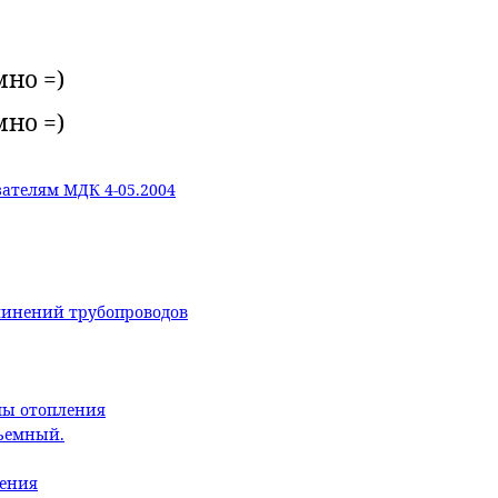
мно =)
мно =)
ателям МДК 4-05.2004
линений трубопроводов
мы отопления
бъемный.
ления