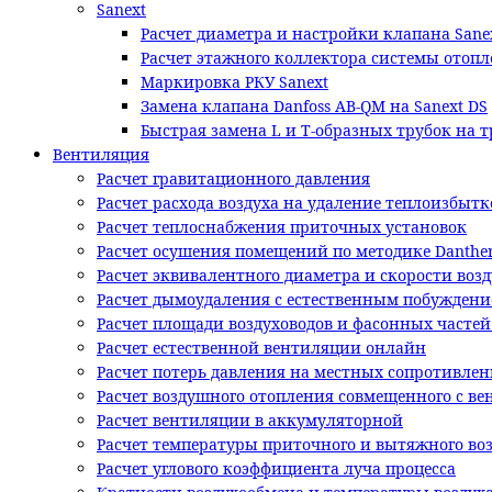
Sanext
Расчет диаметра и настройки клапана Sane
Расчет этажного коллектора системы отопл
Маркировка РКУ Sanext
Замена клапана Danfoss AB-QM на Sanext DS
Быстрая замена L и T-образных трубок на 
Вентиляция
Расчет гравитационного давления
Расчет расхода воздуха на удаление теплоизбытк
Расчет теплоснабжения приточных установок
Расчет осушения помещений по методике Danthe
Расчет эквивалентного диаметра и скорости возд
Расчет дымоудаления с естественным побужден
Расчет площади воздуховодов и фасонных часте
Расчет естественной вентиляции онлайн
Расчет потерь давления на местных сопротивлен
Расчет воздушного отопления совмещенного с в
Расчет вентиляции в аккумуляторной
Расчет температуры приточного и вытяжного во
Расчет углового коэффициента луча процесса