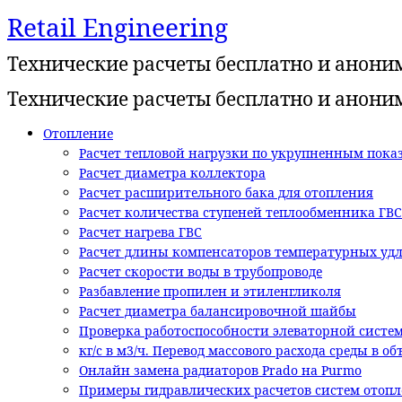
Retail Engineering
Перейти
к
Технические расчеты бесплатно и анони
содержимому
Технические расчеты бесплатно и анони
Отопление
Расчет тепловой нагрузки по укрупненным показ
Расчет диаметра коллектора
Расчет расширительного бака для отопления
Расчет количества ступеней теплообменника ГВС
Расчет нагрева ГВС
Расчет длины компенсаторов температурных уд
Расчет скорости воды в трубопроводе
Разбавление пропилен и этиленгликоля
Расчет диаметра балансировочной шайбы
Проверка работоспособности элеваторной систе
кг/с в м3/ч. Перевод массового расхода среды в о
Онлайн замена радиаторов Prado на Purmo
Примеры гидравлических расчетов систем отоп