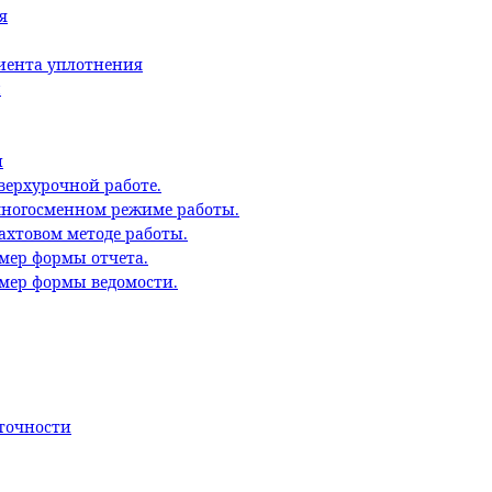
я
циента уплотнения
ы
и
верхурочной работе.
многосменном режиме работы.
ахтовом методе работы.
мер формы отчета.
имер формы ведомости.
точности