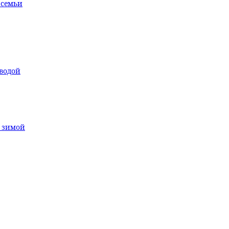
 семьи
водой
т зимой