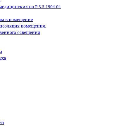
а
едицинских по Р 3.5.1904-04
ам в помещение
Инсоляция помещения.
твенного освещения
ы
уха
ей