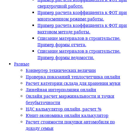
сверхурочной работе.
Пример расчета коэффициента к ФОТ при
многосменном режиме работы.
Пример расчета коэффициента к ФОТ при
вахтовом методе работы.
Списание материалов в строительстве.
Пример формы отчета.
Списание материалов в строительстве.
Пример формы ведомости.
Разные
Конвертер технических величин
Проверка показаний теплосчетчика онлайн
Расчет категории склада для хранения муки
Линейная интерполяция онлайн
Онлайн расчет маржинальности и точки
безубыточности
НДС калькулятор онлайн, расчет %
Юнит-экономика онлайн калькулятор
Расчет стоимости покупки автомобиля по
доходу семьи