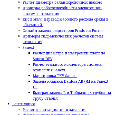
Расчет диаметра балансировочной шайбы
Проверка работоспособности элеваторной
системы отопления
кг/с в м3/ч. Перевод массового расхода среды в
объемный.
Онлайн замена радиаторов Prado на Purmo
Примеры гидравлических расчетов систем
отопления
Sanext
Расчет диаметра и настройки клапана
Sanext DPV
Расчет этажного коллектора системы
отопления Sanext
Маркировка РКУ Sanext
Замена клапана Danfoss AB-QM на Sanext
DS
Быстрая замена L и T-образных трубок на
трубу Стабил
Вентиляция
Расчет гравитационного давления