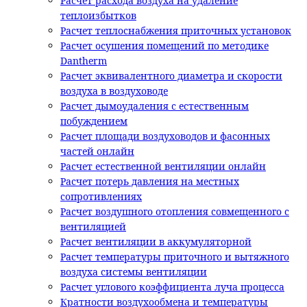
Расчет расхода воздуха на удаление
теплоизбытков
Расчет теплоснабжения приточных установок
Расчет осушения помещений по методике
Dantherm
Расчет эквивалентного диаметра и скорости
воздуха в воздуховоде
Расчет дымоудаления с естественным
побуждением
Расчет площади воздуховодов и фасонных
частей онлайн
Расчет естественной вентиляции онлайн
Расчет потерь давления на местных
сопротивлениях
Расчет воздушного отопления совмещенного с
вентиляцией
Расчет вентиляции в аккумуляторной
Расчет температуры приточного и вытяжного
воздуха системы вентиляции
Расчет углового коэффициента луча процесса
Кратности воздухообмена и температуры