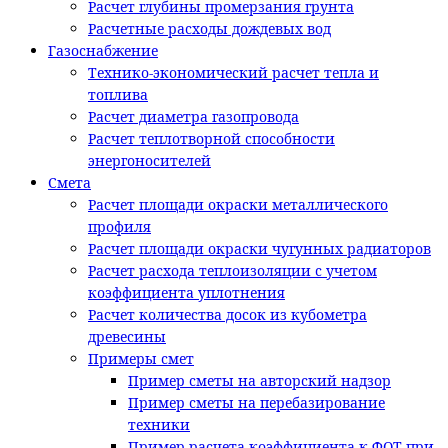
Расчет глубины промерзания грунта
Расчетные расходы дождевых вод
Газоснабжение
Технико-экономический расчет тепла и
топлива
Расчет диаметра газопровода
Расчет теплотворной способности
энергоносителей
Смета
Расчет площади окраски металлического
профиля
Расчет площади окраски чугунных радиаторов
Расчет расхода теплоизоляции с учетом
коэффициента уплотнения
Расчет количества досок из кубометра
древесины
Примеры смет
Пример сметы на авторский надзор
Пример сметы на перебазирование
техники
Пример расчета коэффициента к ФОТ при