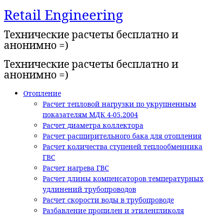
Retail Engineering
Перейти
к
Технические расчеты бесплатно и
содержимому
анонимно =)
Технические расчеты бесплатно и
анонимно =)
Отопление
Расчет тепловой нагрузки по укрупненным
показателям МДК 4-05.2004
Расчет диаметра коллектора
Расчет расширительного бака для отопления
Расчет количества ступеней теплообменника
ГВС
Расчет нагрева ГВС
Расчет длины компенсаторов температурных
удлинений трубопроводов
Расчет скорости воды в трубопроводе
Разбавление пропилен и этиленгликоля