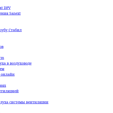
xt DPV
ения Sanext
трубу Стабил
ов
rm
уха в воздуховоде
ием
й онлайн
иях
ентиляцией
здуха системы вентиляции