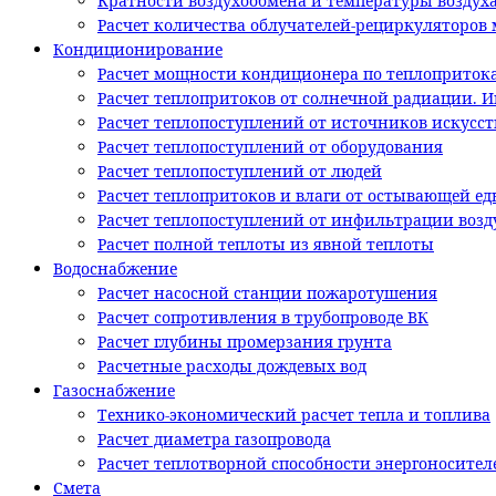
Кратности воздухообмена и температуры воздух
Расчет количества облучателей-рециркуляторов м
Кондиционирование
Расчет мощности кондиционера по теплоприток
Расчет теплопритоков от солнечной радиации. 
Расчет теплопоступлений от источников искусс
Расчет теплопоступлений от оборудования
Расчет теплопоступлений от людей
Расчет теплопритоков и влаги от остывающей ед
Расчет теплопоступлений от инфильтрации возд
Расчет полной теплоты из явной теплоты
Водоснабжение
Расчет насосной станции пожаротушения
Расчет сопротивления в трубопроводе ВК
Расчет глубины промерзания грунта
Расчетные расходы дождевых вод
Газоснабжение
Технико-экономический расчет тепла и топлива
Расчет диаметра газопровода
Расчет теплотворной способности энергоносител
Смета