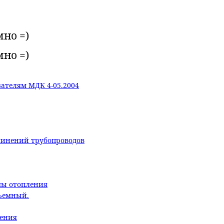
мно =)
мно =)
ателям МДК 4-05.2004
линений трубопроводов
мы отопления
бъемный.
ления