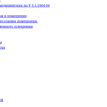
а
едицинских по Р 3.5.1904-04
ам в помещение
Инсоляция помещения.
твенного освещения
ы
уха
ей