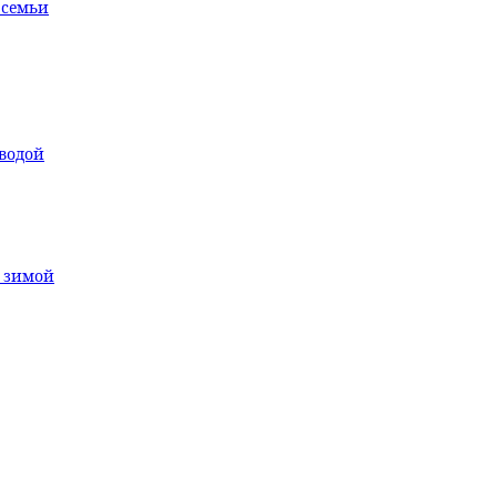
 семьи
водой
т зимой