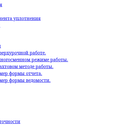
я
циента уплотнения
ы
и
верхурочной работе.
многосменном режиме работы.
ахтовом методе работы.
мер формы отчета.
имер формы ведомости.
точности