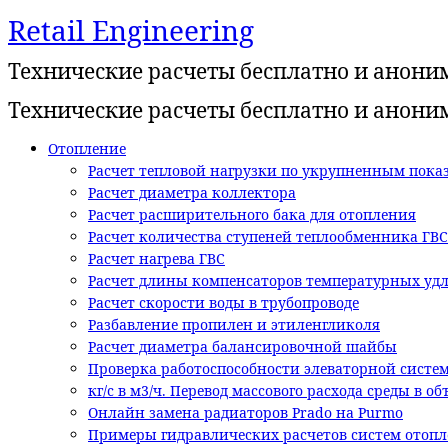
Retail Engineering
Перейти
к
Технические расчеты бесплатно и анони
содержимому
Технические расчеты бесплатно и анони
Отопление
Расчет тепловой нагрузки по укрупненным показ
Расчет диаметра коллектора
Расчет расширительного бака для отопления
Расчет количества ступеней теплообменника ГВС
Расчет нагрева ГВС
Расчет длины компенсаторов температурных уд
Расчет скорости воды в трубопроводе
Разбавление пропилен и этиленгликоля
Расчет диаметра балансировочной шайбы
Проверка работоспособности элеваторной систе
кг/с в м3/ч. Перевод массового расхода среды в о
Онлайн замена радиаторов Prado на Purmo
Примеры гидравлических расчетов систем отоп