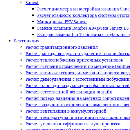
Sanext
Расчет диаметра и настройки клапана Sane
Расчет этажного коллектора системы отопл
Маркировка РКУ Sanext
Замена клапана Danfoss AB-QM на Sanext DS
Быстрая замена L и T-образных трубок на 
Вентиляция
Расчет гравитационного давления
Расчет расхода воздуха на удаление теплоизбытк
Расчет теплоснабжения приточных установок
Расчет осушения помещений по методике Danthe
Расчет эквивалентного диаметра и скорости возд
Расчет дымоудаления с естественным побужден
Расчет площади воздуховодов и фасонных часте
Расчет естественной вентиляции онлайн
Расчет потерь давления на местных сопротивлен
Расчет воздушного отопления совмещенного с в
Расчет вентиляции в аккумуляторной
Расчет температуры приточного и вытяжного во
Расчет углового коэффициента луча процесса