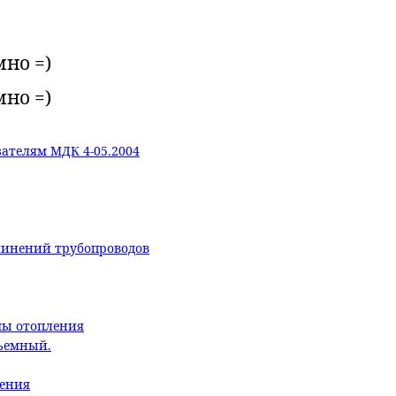
мно =)
мно =)
ателям МДК 4-05.2004
линений трубопроводов
мы отопления
бъемный.
ления