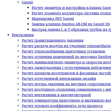
Sanext
Расчет диаметра и настройки клапана Sane
Расчет этажного коллектора системы отопл
Маркировка РКУ Sanext
Замена клапана Danfoss AB-QM на Sanext DS
Быстрая замена L и T-образных трубок на 
Вентиляция
Расчет гравитационного давления
Расчет расхода воздуха на удаление теплоизбытк
Расчет теплоснабжения приточных установок
Расчет осушения помещений по методике Danthe
Расчет эквивалентного диаметра и скорости возд
Расчет дымоудаления с естественным побужден
Расчет площади воздуховодов и фасонных часте
Расчет естественной вентиляции онлайн
Расчет потерь давления на местных сопротивлен
Расчет воздушного отопления совмещенного с в
Расчет вентиляции в аккумуляторной
Расчет температуры приточного и вытяжного во
Расчет углового коэффициента луча процесса