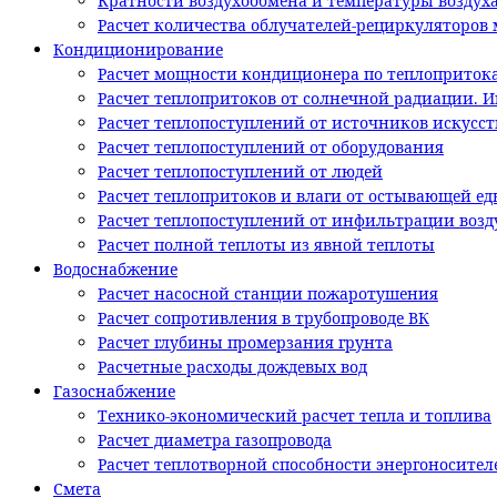
Кратности воздухообмена и температуры воздух
Расчет количества облучателей-рециркуляторов м
Кондиционирование
Расчет мощности кондиционера по теплоприток
Расчет теплопритоков от солнечной радиации. 
Расчет теплопоступлений от источников искусс
Расчет теплопоступлений от оборудования
Расчет теплопоступлений от людей
Расчет теплопритоков и влаги от остывающей ед
Расчет теплопоступлений от инфильтрации возд
Расчет полной теплоты из явной теплоты
Водоснабжение
Расчет насосной станции пожаротушения
Расчет сопротивления в трубопроводе ВК
Расчет глубины промерзания грунта
Расчетные расходы дождевых вод
Газоснабжение
Технико-экономический расчет тепла и топлива
Расчет диаметра газопровода
Расчет теплотворной способности энергоносител
Смета