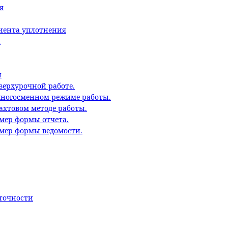
я
циента уплотнения
ы
и
верхурочной работе.
многосменном режиме работы.
ахтовом методе работы.
мер формы отчета.
имер формы ведомости.
точности