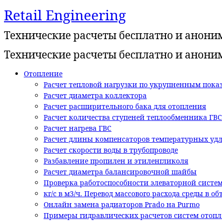
Retail Engineering
Перейти
к
Технические расчеты бесплатно и анони
содержимому
Технические расчеты бесплатно и анони
Отопление
Расчет тепловой нагрузки по укрупненным показ
Расчет диаметра коллектора
Расчет расширительного бака для отопления
Расчет количества ступеней теплообменника ГВС
Расчет нагрева ГВС
Расчет длины компенсаторов температурных уд
Расчет скорости воды в трубопроводе
Разбавление пропилен и этиленгликоля
Расчет диаметра балансировочной шайбы
Проверка работоспособности элеваторной систе
кг/с в м3/ч. Перевод массового расхода среды в о
Онлайн замена радиаторов Prado на Purmo
Примеры гидравлических расчетов систем отоп