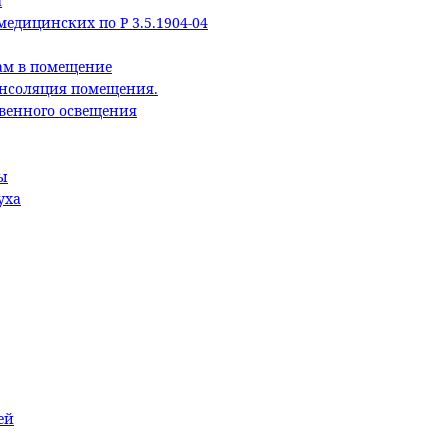
а
едицинских по Р 3.5.1904-04
ам в помещение
Инсоляция помещения.
твенного освещения
ы
уха
ей