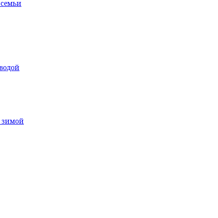
 семьи
водой
т зимой