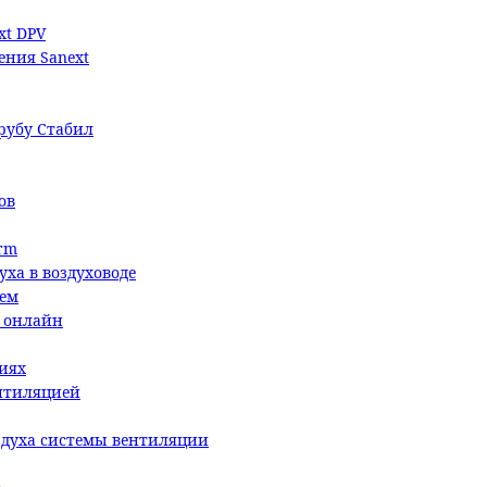
xt DPV
ения Sanext
трубу Стабил
ов
rm
уха в воздуховоде
ием
й онлайн
иях
ентиляцией
здуха системы вентиляции