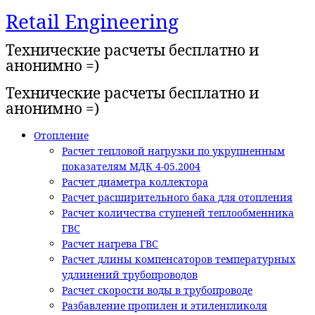
Retail Engineering
Перейти
к
Технические расчеты бесплатно и
содержимому
анонимно =)
Технические расчеты бесплатно и
анонимно =)
Отопление
Расчет тепловой нагрузки по укрупненным
показателям МДК 4-05.2004
Расчет диаметра коллектора
Расчет расширительного бака для отопления
Расчет количества ступеней теплообменника
ГВС
Расчет нагрева ГВС
Расчет длины компенсаторов температурных
удлинений трубопроводов
Расчет скорости воды в трубопроводе
Разбавление пропилен и этиленгликоля