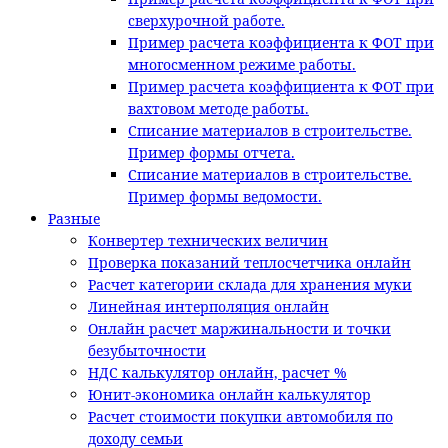
сверхурочной работе.
Пример расчета коэффициента к ФОТ при
многосменном режиме работы.
Пример расчета коэффициента к ФОТ при
вахтовом методе работы.
Списание материалов в строительстве.
Пример формы отчета.
Списание материалов в строительстве.
Пример формы ведомости.
Разные
Конвертер технических величин
Проверка показаний теплосчетчика онлайн
Расчет категории склада для хранения муки
Линейная интерполяция онлайн
Онлайн расчет маржинальности и точки
безубыточности
НДС калькулятор онлайн, расчет %
Юнит-экономика онлайн калькулятор
Расчет стоимости покупки автомобиля по
доходу семьи