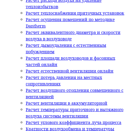
Расчет расхода воздуха на удаление
теплоизбытков
Расчет теплоснабжения приточных установок
Расчет осушения помещений по методике
Dantherm
Расчет эквивалентного диаметра и скорости
воздуха в воздуховоде
Расчет дымоудаления с естественным
побуждением
Расчет площади воздуховодов и фасонных
частей онлайн
Расчет естественной вентиляции онлайн
Расчет потерь давления на местных
сопротивлениях
Расчет воздушного отопления совмещенного с
вентиляцией
Расчет вентиляции в аккумуляторной
Расчет температуры приточного и вытяжного
воздуха системы вентиляции
Расчет углового коэффициента луча процесса
Кратности воздухообмена и температуры