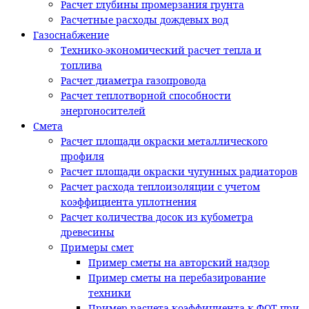
Расчет глубины промерзания грунта
Расчетные расходы дождевых вод
Газоснабжение
Технико-экономический расчет тепла и
топлива
Расчет диаметра газопровода
Расчет теплотворной способности
энергоносителей
Смета
Расчет площади окраски металлического
профиля
Расчет площади окраски чугунных радиаторов
Расчет расхода теплоизоляции с учетом
коэффициента уплотнения
Расчет количества досок из кубометра
древесины
Примеры смет
Пример сметы на авторский надзор
Пример сметы на перебазирование
техники
Пример расчета коэффициента к ФОТ при