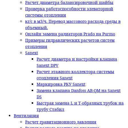
Расчет диаметра балансировочной шайбы
Проверка работоспособности элеваторной
системы отопления
кг/с в м3/ч. Перевод массового расхода среды в
объемный.
Онлайн замена радиаторов Prado на Purmo
Примеры гидравлических расчетов систем
отопления
Sanext
Расчет диаметра и настройки клапана
Sanext DPV
Расчет этажного коллектора системы
отопления Sanext
Маркировка РКУ Sanext
Замена клапана Danfoss AB-QM на Sanext
DS
Быстрая замена L и T-образных трубок на
трубу Стабил
Вентиляция
Расчет гравитационного давления