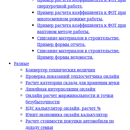
сверхурочной работе.
Пример расчета коэффициента к ФОТ при
многосменном режиме работы.
Пример расчета коэффициента к ФОТ при
вахтовом методе работы.
Списание материалов в строительстве.
Пример формы отчета.
Списание материалов в строительстве.
Пример формы ведомости.
Разные
Конвертер технических величин
Проверка показаний теплосчетчика онлайн
Расчет категории склада для хранения муки
Линейная интерполяция онлайн
Онлайн расчет маржинальности и точки
безубыточности
НДС калькулятор онлайн, расчет %
Юнит-экономика онлайн калькулятор
Расчет стоимости покупки автомобиля по
доходу семьи