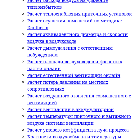
Расчет расхода воздуха на удаление
теплоизбытков
Расчет теплоснабжения приточных установок
Расчет осушения помещений по методике
Dantherm
Расчет эквивалентного диаметра и скорости
воздуха в воздуховоде
Расчет дымоудаления с естественным
побуждением
Расчет площади воздуховодов и фасонных
частей онлайн
Расчет естественной вентиляции онлайн
Расчет потерь давления на местных
сопротивлениях
Расчет воздушного отопления совмещенного с
вентиляцией
Расчет вентиляции в аккумуляторной
Расчет температуры приточного и вытяжного
воздуха системы вентиляции
Расчет углового коэффициента луча процесса
Кратности воздухообмена и температуры