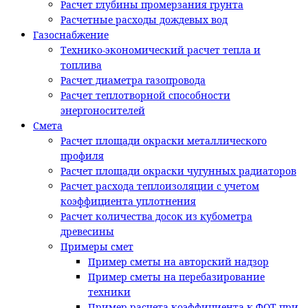
Расчет глубины промерзания грунта
Расчетные расходы дождевых вод
Газоснабжение
Технико-экономический расчет тепла и
топлива
Расчет диаметра газопровода
Расчет теплотворной способности
энергоносителей
Смета
Расчет площади окраски металлического
профиля
Расчет площади окраски чугунных радиаторов
Расчет расхода теплоизоляции с учетом
коэффициента уплотнения
Расчет количества досок из кубометра
древесины
Примеры смет
Пример сметы на авторский надзор
Пример сметы на перебазирование
техники
Пример расчета коэффициента к ФОТ при