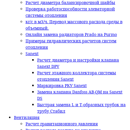
Расчет диаметра балансировочной шайбы
Проверка работоспособности элеваторной
системы отопления
кг/с в м3/ч. Перевод массового расхода среды в
объемный.
Онлайн замена радиаторов Prado на Purmo
Примеры гидравлических расчетов систем
отопления
Sanext
Расчет диаметра и настройки клапана
Sanext DPV
Расчет этажного коллектора системы
отопления Sanext
Маркировка РКУ Sanext
Замена клапана Danfoss AB-QM на Sanext
DS
Быстрая замена L и T-образных трубок на
трубу Стабил
Вентиляция
Расчет гравитационного давления