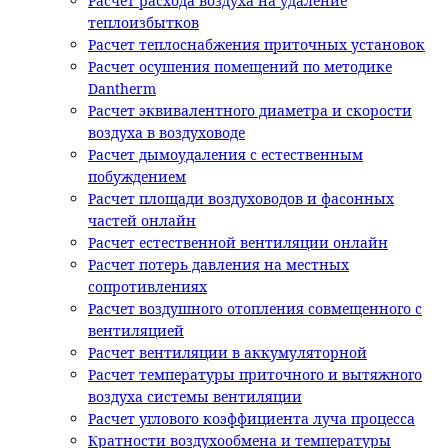
Расчет расхода воздуха на удаление
теплоизбытков
Расчет теплоснабжения приточных установок
Расчет осушения помещений по методике
Dantherm
Расчет эквивалентного диаметра и скорости
воздуха в воздуховоде
Расчет дымоудаления с естественным
побуждением
Расчет площади воздуховодов и фасонных
частей онлайн
Расчет естественной вентиляции онлайн
Расчет потерь давления на местных
сопротивлениях
Расчет воздушного отопления совмещенного с
вентиляцией
Расчет вентиляции в аккумуляторной
Расчет температуры приточного и вытяжного
воздуха системы вентиляции
Расчет углового коэффициента луча процесса
Кратности воздухообмена и температуры