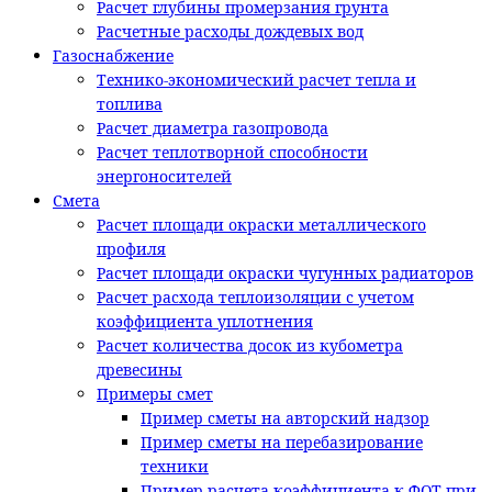
Расчет глубины промерзания грунта
Расчетные расходы дождевых вод
Газоснабжение
Технико-экономический расчет тепла и
топлива
Расчет диаметра газопровода
Расчет теплотворной способности
энергоносителей
Смета
Расчет площади окраски металлического
профиля
Расчет площади окраски чугунных радиаторов
Расчет расхода теплоизоляции с учетом
коэффициента уплотнения
Расчет количества досок из кубометра
древесины
Примеры смет
Пример сметы на авторский надзор
Пример сметы на перебазирование
техники
Пример расчета коэффициента к ФОТ при