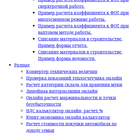
сверхурочной работе.
Пример расчета коэффициента к ФОТ при
многосменном режиме работы.
Пример расчета коэффициента к ФОТ при
вахтовом методе работы.
Списание материалов в строительстве.
Пример формы отчета.
Списание материалов в строительстве.
Пример формы ведомости.
Разные
Конвертер технических величин
Проверка показаний теплосчетчика онлайн
Расчет категории склада для хранения муки
Линейная интерполяция онлайн
Онлайн расчет маржинальности и точки
безубыточности
НДС калькулятор онлайн, расчет %
Юнит-экономика онлайн калькулятор
Расчет стоимости покупки автомобиля по
доходу семьи