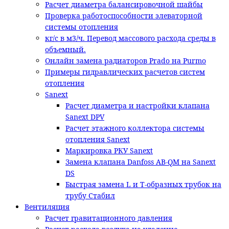
Расчет диаметра балансировочной шайбы
Проверка работоспособности элеваторной
системы отопления
кг/с в м3/ч. Перевод массового расхода среды в
объемный.
Онлайн замена радиаторов Prado на Purmo
Примеры гидравлических расчетов систем
отопления
Sanext
Расчет диаметра и настройки клапана
Sanext DPV
Расчет этажного коллектора системы
отопления Sanext
Маркировка РКУ Sanext
Замена клапана Danfoss AB-QM на Sanext
DS
Быстрая замена L и T-образных трубок на
трубу Стабил
Вентиляция
Расчет гравитационного давления