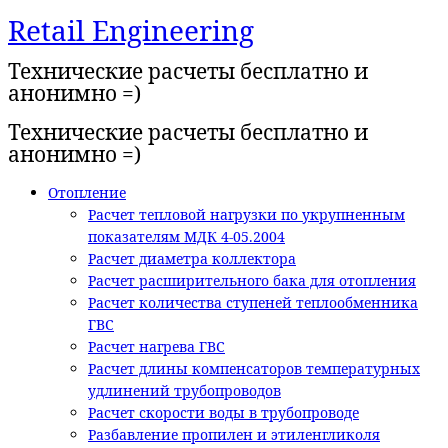
Retail Engineering
Перейти
к
Технические расчеты бесплатно и
содержимому
анонимно =)
Технические расчеты бесплатно и
анонимно =)
Отопление
Расчет тепловой нагрузки по укрупненным
показателям МДК 4-05.2004
Расчет диаметра коллектора
Расчет расширительного бака для отопления
Расчет количества ступеней теплообменника
ГВС
Расчет нагрева ГВС
Расчет длины компенсаторов температурных
удлинений трубопроводов
Расчет скорости воды в трубопроводе
Разбавление пропилен и этиленгликоля