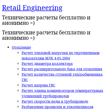
Retail Engineering
Перейти
к
Технические расчеты бесплатно и
содержимому
анонимно =)
Технические расчеты бесплатно и
анонимно =)
Отопление
Расчет тепловой нагрузки по укрупненным
показателям МДК 4-05.2004
Расчет диаметра коллектора
Расчет расширительного бака для отопления
Расчет количества ступеней теплообменника
ГВС
Расчет нагрева ГВС
Расчет длины компенсаторов температурных
удлинений трубопроводов
Расчет скорости воды в трубопроводе
Разбавление пропилен и этиленгликоля