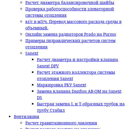
Расчет диаметра балансировочной шайбы
Проверка работоспособности элеваторной
системы отопления
кг/с в м3/ч. Перевод массового расхода среды в
объемный.
Онлайн замена радиаторов Prado на Purmo
Примеры гидравлических расчетов систем
отопления
Sanext
Расчет диаметра и настройки клапана
Sanext DPV
Расчет этажного коллектора системы
отопления Sanext
Маркировка РКУ Sanext
Замена клапана Danfoss AB-QM на Sanext
DS
Быстрая замена L и T-образных трубок на
трубу Стабил
Вентиляция
Расчет гравитационного давления