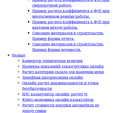
сверхурочной работе.
Пример расчета коэффициента к ФОТ при
многосменном режиме работы.
Пример расчета коэффициента к ФОТ при
вахтовом методе работы.
Списание материалов в строительстве.
Пример формы отчета.
Списание материалов в строительстве.
Пример формы ведомости.
Разные
Конвертер технических величин
Проверка показаний теплосчетчика онлайн
Расчет категории склада для хранения муки
Линейная интерполяция онлайн
Онлайн расчет маржинальности и точки
безубыточности
НДС калькулятор онлайн, расчет %
Юнит-экономика онлайн калькулятор
Расчет стоимости покупки автомобиля по
доходу семьи