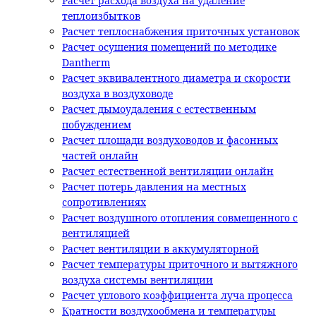
Расчет расхода воздуха на удаление
теплоизбытков
Расчет теплоснабжения приточных установок
Расчет осушения помещений по методике
Dantherm
Расчет эквивалентного диаметра и скорости
воздуха в воздуховоде
Расчет дымоудаления с естественным
побуждением
Расчет площади воздуховодов и фасонных
частей онлайн
Расчет естественной вентиляции онлайн
Расчет потерь давления на местных
сопротивлениях
Расчет воздушного отопления совмещенного с
вентиляцией
Расчет вентиляции в аккумуляторной
Расчет температуры приточного и вытяжного
воздуха системы вентиляции
Расчет углового коэффициента луча процесса
Кратности воздухообмена и температуры