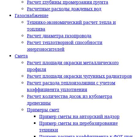
Расчет глубины промерзания грунта
Расчетные расходы дождевых вод
Газоснабжение
Технико-экономический расчет тепла и
топлива
Расчет диаметра газопровода
Расчет теплотворной способности
энергоносителей
Смета
Расчет площади окраски металлического
профиля
Расчет площади окраски чугунных радиаторов
Расчет расхода теплоизоляции с учетом
коэффициента уплотнения
Расчет количества досок из кубометра
древесины
Примеры смет
Пример сметы на авторский надзор
Пример сметы на перебазирование
техники
Пример расчета коэффициента к ФОТ при